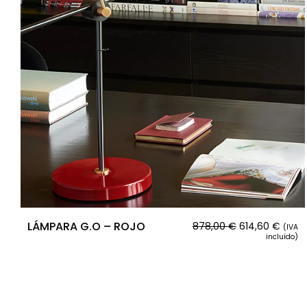
LÁMPARA G.O – ROJO
878,00
€
614,60
€
(IVA
incluído)