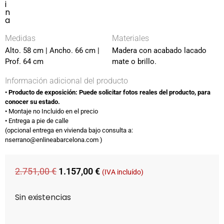
i
n
a
Medidas
Materiales
Alto. 58 cm | Ancho. 66 cm |
Madera con acabado lacado
Prof. 64 cm
mate o brillo.
Información adicional del producto
•⁠ ⁠
Producto de exposición: Puede solicitar fotos reales del producto, para
conocer su estado.
•⁠ ⁠Montaje no Incluido en el precio​
•⁠ ⁠Entrega a pie de calle
(opcional entrega en vivienda bajo consulta​ a:
nserrano@enlineabarcelona.com )​
2.751,00
€
1.157,00
€
(IVA incluído)
Sin existencias