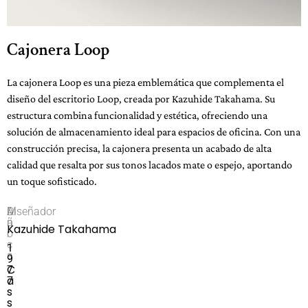
Cajonera Loop
La cajonera Loop es una pieza emblemática que complementa el
diseño del escritorio Loop, creada por Kazuhide Takahama. Su
estructura combina funcionalidad y estética, ofreciendo una
solución de almacenamiento ideal para espacios de oficina. Con una
construcción precisa, la cajonera presenta un acabado de alta
calidad que resalta por sus tonos lacados mate o espejo, aportando
un toque sofisticado.
M
A
Diseñador
a
ñ
Kazuhide Takahama
r
o
c
1
a
9
C
7
a
7
s
s