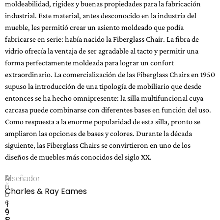
moldeabilidad, rigidez y buenas propiedades para la fabricación
industrial. Este material, antes desconocido en la industria del
mueble, les permitió crear un asiento moldeado que podía
fabricarse en serie: había nacido la Fiberglass Chair. La fibra de
vidrio ofrecía la ventaja de ser agradable al tacto y permitir una
forma perfectamente moldeada para lograr un confort
extraordinario. La comercialización de las Fiberglass Chairs en 1950
supuso la introducción de una tipología de mobiliario que desde
entonces se ha hecho omnipresente: la silla multifuncional cuya
carcasa puede combinarse con diferentes bases en función del uso.
Como respuesta a la enorme popularidad de esta silla, pronto se
ampliaron las opciones de bases y colores. Durante la década
siguiente, las Fiberglass Chairs se convirtieron en uno de los
diseños de muebles más conocidos del siglo XX.
M
A
Diseñador
a
ñ
Charles & Ray Eames
r
o
c
1
a
9