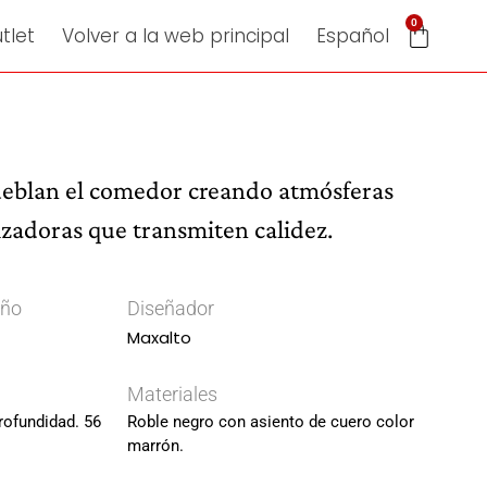
0
tlet
Volver a la web principal
Español
ueblan el comedor creando atmósferas
izadoras que transmiten calidez.
ño
Diseñador
Maxalto
Materiales
rofundidad. 56
Roble negro con asiento de cuero color
marrón.