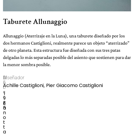
Taburete Allunaggio
Allunaggio (Aterrizaje en la Luna), una taburete diseñado por los
dos hermanos Castiglioni, realmente parece un objeto “aterrizado”
de otro planeta. Esta estructura fue diseñada con sus tres patas
delgadas lo más separadas posible del asiento que sostienen para dar
la menor sombra posible.
M
A
Diseñador
a
ñ
,
Achille Castiglioni
Pier Giacomo Castiglioni
r
o
c
1
a
9
Z
6
a
5
n
o
t
t
a