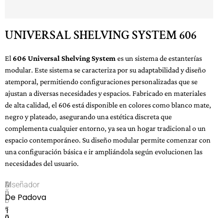
UNIVERSAL SHELVING SYSTEM 606
El
606 Universal Shelving System
es un sistema de estanterías
modular. Este sistema se caracteriza por su adaptabilidad y diseño
atemporal, permitiendo configuraciones personalizadas que se
ajustan a diversas necesidades y espacios. Fabricado en materiales
de alta calidad, el 606 está disponible en colores como blanco mate,
negro y plateado, asegurando una estética discreta que
complementa cualquier entorno, ya sea un hogar tradicional o un
espacio contemporáneo. Su diseño modular permite comenzar con
una configuración básica e ir ampliándola según evolucionen las
necesidades del usuario.
M
A
Diseñador
a
ñ
De Padova
r
o
c
1
a