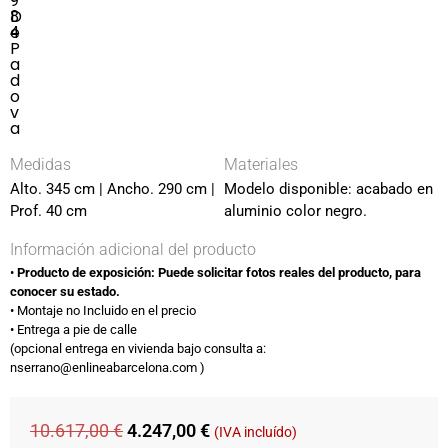
9
D
8
e
4
P
a
d
o
v
a
Medidas
Materiales
Alto. 345 cm | Ancho. 290 cm |
Modelo disponible: acabado en
Prof. 40 cm
aluminio color negro.
Información adicional del producto
•⁠ ⁠
Producto de exposición: Puede solicitar fotos reales del producto, para
conocer su estado.
•⁠ ⁠Montaje no Incluido en el precio​
•⁠ ⁠Entrega a pie de calle
(opcional entrega en vivienda bajo consulta​ a:
nserrano@enlineabarcelona.com )​
10.617,00
€
4.247,00
€
(IVA incluído)